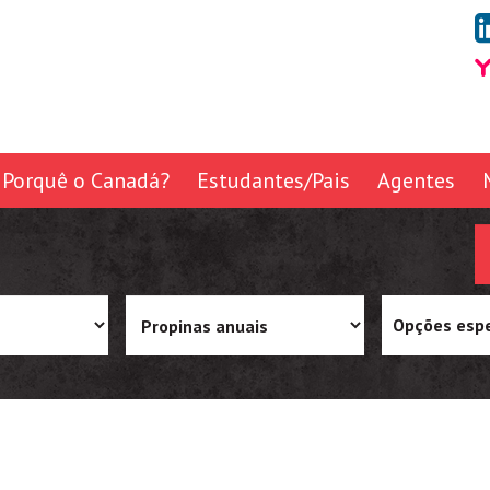
Porquê o Canadá?
Estudantes/Pais
Agentes
Opções espe