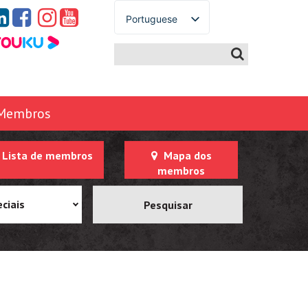
Portuguese
English
Spanish
French
German
Membros
Italian
Arabic
Lista de membros
Mapa dos
Russian
membros
Japanese
Korean
ciais
Chinese
Thai
Turkish
Ukrainian
Vietnamese