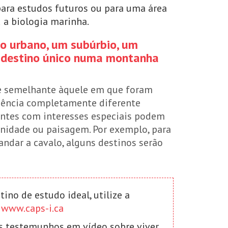
para estudos futuros ou para uma área
 a biologia marinha.
ro urbano, um subúrbio, um
 destino único numa montanha
e semelhante àquele em que foram
iência completamente diferente
ntes com interesses especiais podem
nidade ou paisagem. Por exemplo, para
ndar a cavalo, alguns destinos serão
ino de estudo ideal, utilize a
m
www.caps-i.ca
os testemunhos em vídeo sobre viver