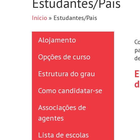
Estudantes/Pais
Início
»
Estudantes/Pais
Alojamento
Co
p
Opções de curso
de
E
Estrutura do grau
d
Como candidatar-se
Associações de
agentes
Lista de escolas