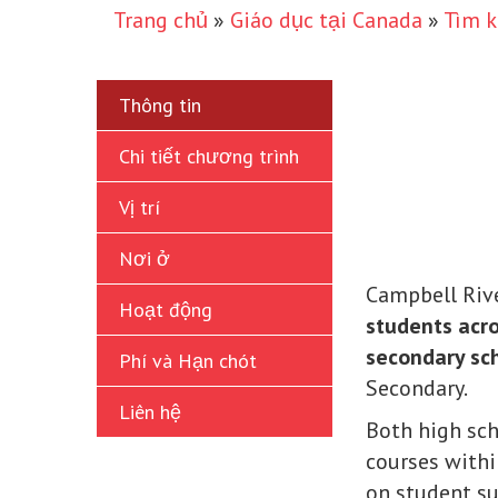
Trang chủ
»
Giáo dục tại Canada
»
Tìm k
Thông tin
Chi tiết chương trình
Vị trí
Nơi ở
Campbell Rive
Hoạt động
students acro
secondary sc
Phí và Hạn chót
Secondary.
Liên hệ
Both high sch
courses withi
on student su