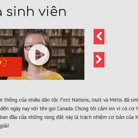
 sinh viên
Trước
đó
Tiếp
theo
 thống của nhiều dân tộc First Nations, Inuit và Métis đã si
ết đến ngày nay với tên gọi Canada. Chúng tôi cảm ơn vì có c
ban đầu của những vùng đất này là trách nhiệm cơ bản của h
iải!