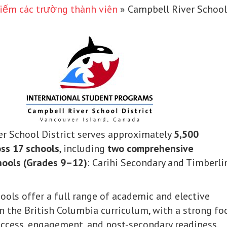
iếm các trường thành viên
»
Campbell River School 
r School District serves approximately
5,500
ss 17 schools
, including
two comprehensive
hools (Grades 9–12)
: Carihi Secondary and Timberli
ools offer a full range of academic and elective
n the British Columbia curriculum, with a strong fo
ccess, engagement, and post-secondary readiness.