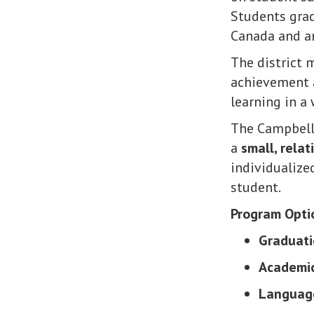
Students grad
Canada and a
The district 
achievement a
learning in a
The Campbell 
a
small, rela
individualize
student.
Program Opti
Graduati
Academic
Language