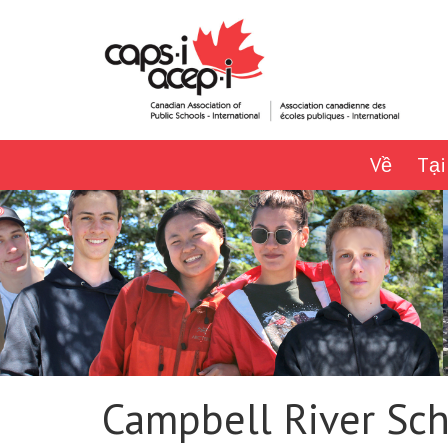
Về
Tại
Campbell River Scho