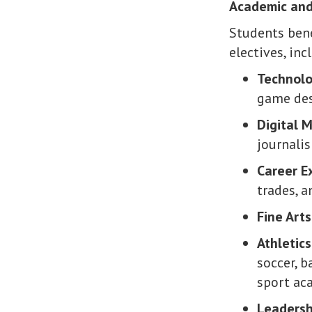
Academic and
Students bene
electives, inc
Technol
game de
Digital 
journali
Career E
trades, 
Fine Arts
Athletics
soccer, b
sport ac
Leadersh