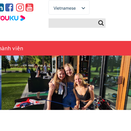
Vietnamese
English
Spanish
French
German
hành viên
Italian
Portuguese
Arabic
Russian
Japanese
Korean
Chinese
Thai
Turkish
Ukrainian