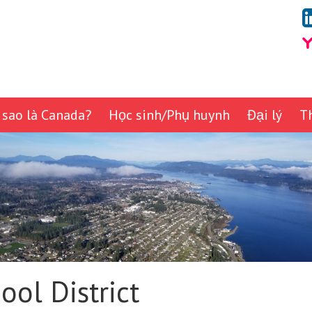
 sao là Canada?
Học sinh/Phụ huynh
Đại lý
T
ol District