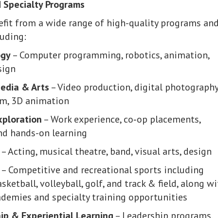
 Specialty Programs
fit from a wide range of high-quality programs an
luding:
ogy
– Computer programming, robotics, animation,
sign
Media & Arts
– Video production, digital photography
sm, 3D animation
xploration
– Work experience, co
‑
op placements,
and hands-on learning
– Acting, musical theatre, band, visual arts, design
– Competitive and recreational sports including
asketball, volleyball, golf, and track & field, along w
ademies and specialty training opportunities
ip & Experiential Learning
– Leadership programs,