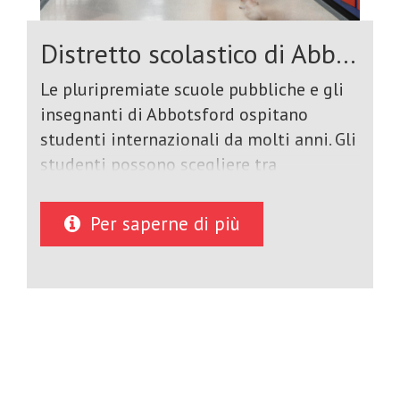
Distretto scolastico di Abbotsford
Le pluripremiate scuole pubbliche e gli
insegnanti di Abbotsford ospitano
studenti internazionali da molti anni. Gli
studenti possono scegliere tra
programmi di un solo semestre, di un
anno accademico o di più anni che
Per saperne di più
portano alla laurea. Molti dei nostri
studenti internazionali proseguono gli
studi in buone università in Canada,
negli Stati Uniti e in tutto il mondo.
Tutte le scuole offrono un'istruzione ESL
esperta. Insegniamo corsi accademici,
tecnologici, artistici ed ESL di alto