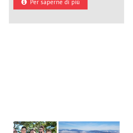
Per saperne di più
dimensioni del distretto consentono di
disporre di un ampio team di supporto
dedicato, oltre al nostro personale
docente qualificato, che garantisce ai
nostri studenti internazionali il
sostegno necessario per padroneggiare
la lingua inglese. Il nostro ampio team di
supporto comprende anche interpreti e
personale qualificato in grado di
sostenere i nostri studenti
internazionali con il loro benessere
emotivo, oltre al supporto che ricevono
per il loro successo accademico.