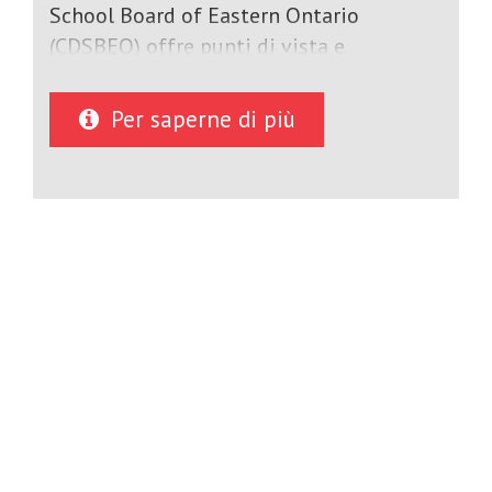
School Board of Eastern Ontario
(CDSBEO) offre punti di vista e
prospettive globali che migliorano la
formazione degli studenti che hanno
Per saperne di più
scelto di esplorare culture e lingue
attraverso l'istruzione all'estero. Il
programma per studenti internazionali
permette a studenti di tutto il mondo di
studiare e imparare insieme a studenti
canadesi della stessa età. Il programma
incoraggia la consapevolezza culturale e
la comprensione internazionale riunendo
gli studenti e consentendo loro di
sperimentare opportunità sociali e
accademiche simili. Gli studenti
internazionali possono scegliere tra più