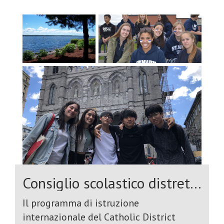
are fully immersed in Canadian
culture. Students live with carefully
selected host families, participate in
school clubs and teams, and enjoy a wide
range of organized activities and
excursions throughout the year—all
while studying in a safe, community-
oriented coastal city known for its
natural beauty and outdoor lifestyle
Consiglio scolastico distrettuale cattolico dell'Ontario orientale
Il programma di istruzione
internazionale del Catholic District