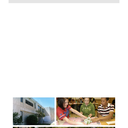
Canada e del Nord America. Offriamo
anche un programma di esperienza
scolastica canadese a breve termine di 5
o 10 mesi. Il distretto scolastico di
Burnaby è orgoglioso della sua forza
nella programmazione e nei risultati
accademici. Ha uno dei più grandi
programmi Advanced Placement (AP) del
Canada e offre anche il prestigioso AP
Capstone Diploma. Il programma di arti
visive e dello spettacolo di Burnaby è il
più vario della British Columbia. Gli
studenti di Burnaby eccellono nello
sport e molte squadre scolastiche hanno
vinto campionati locali, provinciali e
nazionali. Quattro accademie sportive -