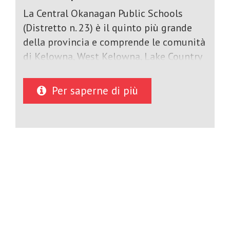
La Central Okanagan Public Schools
(Distretto n. 23) è il quinto più grande
della provincia e comprende le comunità
di Kelowna, West Kelowna, Lake Country
e Peachland. Con una popolazione
studentesca in crescita di 25.000
Per saperne di più
studenti canadesi, le nostre 32 scuole
elementari, 8 scuole medie e 5 licei
offrono un curriculum completo che
comprende corsi accademici ed elettivi,
oltre a un'ampia varietà di opportunità
extracurriculari. Le scuole offrono corsi
accademici di vario livello in inglese,
matematica, lingue moderne, scienze e
studi sociali, oltre a opzioni di Advanced
Placement. Gli studenti possono anche