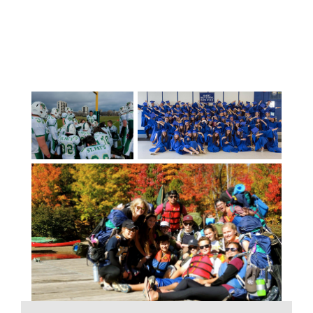
scegliere tra una moltitudine di corsi
elettivi nelle aree dell'educazione fisica,
dell'educazione commerciale, del design,
degli studi informatici, della robotica,
dell'educazione tecnologica,
dell'economia domestica, della musica,
della danza, delle arti visive, della
leadership e dell'educazione alla carriera.
In alcune scuole vengono offerti corsi
unici come l'armeria medievale, il
giornalismo, le arti marziali miste, il
teatro musicale e la cybersicurezza, oltre
alla programmazione di Immersione
francese. Le accademie nei settori del
baseball, del golf, della lotta
antincendio, dell'hockey, del bagnino,