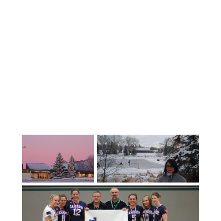
fiorenti.Le scuole di Avon Maitland
ospitano un programma di studenti
internazionali vivace e diversificato, che
offre un'opportunità di istruzione
superiore in Ontario e il supporto
dell'inglese come seconda lingua (ESL) a
tutti gli studenti internazionali in tutte
le 8 scuole superiori pubbliche del
distretto. Con 3 priorità chiave: i AM well,
i AM prepared e i AM engaged, vogliamo
che i nostri studenti provino un senso di
appartenenza e di benessere, oltre a
prepararli per la vita oltre la scuola
superiore. Siamo riconosciuti per i nostri
elevati standard accademici e per i
nostri programmi di alto livello in