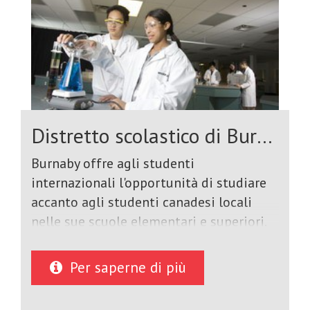
Distretto scolastico di Burnaby
Burnaby offre agli studenti
internazionali l'opportunità di studiare
accanto agli studenti canadesi locali
nelle sue scuole elementari e superiori.
La maggior parte degli studenti
internazionali si diploma con un
Per saperne di più
Dogwood Diploma, che costituisce
l'accesso alle migliori università del