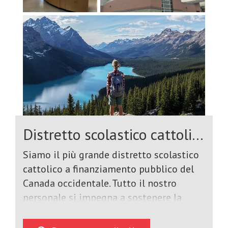
lezioni extracurriculari che offrono,
consultate la sezione Scuole del nostro
sito web.
Distretto scolastico cattolico di Calgary
Siamo il più grande distretto scolastico
cattolico a finanziamento pubblico del
Canada occidentale. Tutto il nostro
personale si impegna a sostenere la
missione del distretto: Vivere e imparare
nella nostra fede cattolica. Le