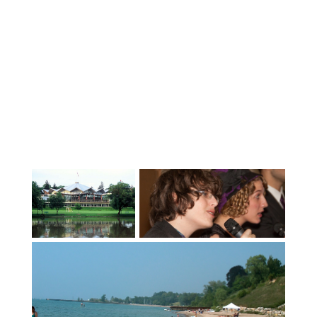
la durata dell'anno scolastico. Una
camera propria con una scrivania o un
tavolo adatto per lo studio. Accesso
ragionevole a tutte le strutture della
casa, compresa la lavanderia. Trasporto
per la maggior parte degli appuntamenti
e altri supporti normalmente disponibili
per uno studente che vive a casa.