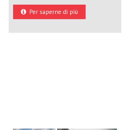
12): Carihi Secondary and Timberline
Secondary. Both high schools offer a full
Per saperne di più
range of academic and elective courses
within the British Columbia curriculum,
with a strong focus on student success,
engagement, and post-secondary
readiness. Students graduate with
pathways to universities and colleges in
Canada and around the world. The
district maintains a strong
reputation for academic achievement
and student support, with a focus on
personalized learning in a welcoming,
inclusive environment. The Campbell
River International Student
Program operates as a small,