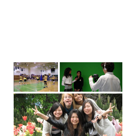
livello in strutture moderne che
utilizzano attrezzature e metodi
all'avanguardia. Offriamo l'International
Baccalaureate (IB), l'Advanced Placement
(AP) e una vasta gamma di corsi elettivi,
tra cui Architettura e Ingegneria 3D,
Aviazione, Cinema (programma top in
Canada 2017 e 2019), Animazione,
Business, Belle Arti, Arti dello
Spettacolo, Accademie sportive (Calcio,
Golf, Hockey su ghiaccio,
Baseball/Softball). Gli studenti possono
partecipare a concorsi accademici o
divertirsi con i nostri numerosi club e
attività ricreative. Abbotsford ha
un'ampia varietà di squadre sportive