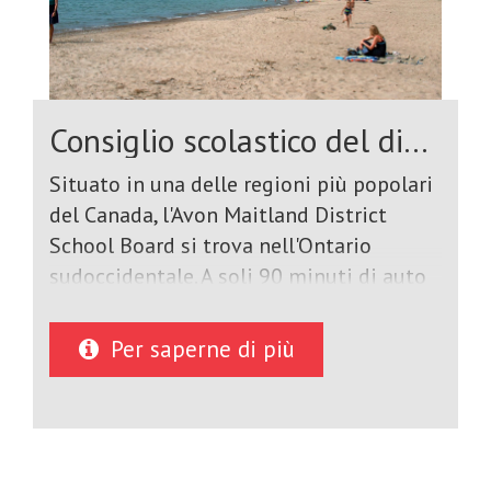
Consiglio scolastico del distretto di Avon Maitland
Situato in una delle regioni più popolari
del Canada, l'Avon Maitland District
School Board si trova nell'Ontario
sudoccidentale. A soli 90 minuti di auto
da Toronto e dalle Cascate del Niagara, il
nostro distretto confina a ovest con il
Per saperne di più
lago Huron, con spiagge bellissime e
tramonti favolosi, e si estende a est
dove le comodità urbane si uniscono a
un ambiente rurale con molte comunità