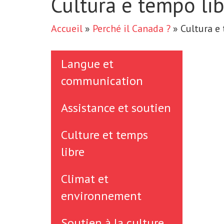
Cultura e tempo li
Accueil
»
Perché il Canada ?
»
Cultura e
Langue et
communication
Assistance et soutien
Culture et temps
libre
Climat et
environnement
Soutien à la culture