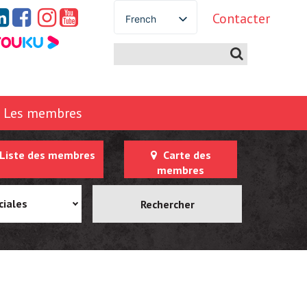
Contacter
French
English
Spanish
German
Italian
Les membres
Portuguese
Arabic
Liste des membres
Carte des
Russian
membres
Japanese
Korean
ciales
Chinese
Thai
Turkish
Ukrainian
Vietnamese