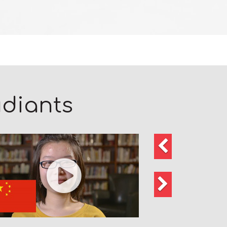
udiants
Précédent
Suivant