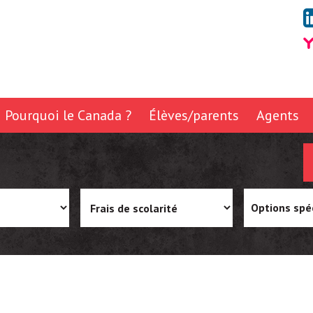
Pourquoi le Canada ?
Élèves/parents
Agents
Options spé