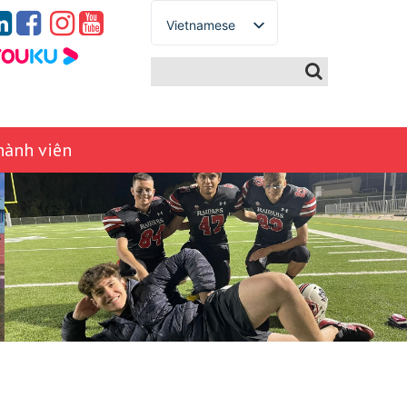
Vietnamese
English
Spanish
French
German
hành viên
Italian
Portuguese
Arabic
Russian
Japanese
Korean
Chinese
Thai
Turkish
Ukrainian