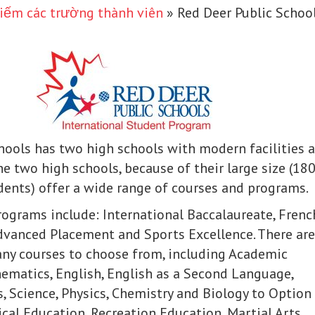
iếm các trường thành viên
»
Red Deer Public Schoo
hools has two high schools with modern facilities 
e two high schools, because of their large size (18
ents) offer a wide range of courses and programs.
rograms include: International Baccalaureate, Frenc
vanced Placement and Sports Excellence. There are
ny courses to choose from, including Academic
ematics, English, English as a Second Language,
s, Science, Physics, Chemistry and Biology to Option
ical Education, Recreation Education, Martial Arts,