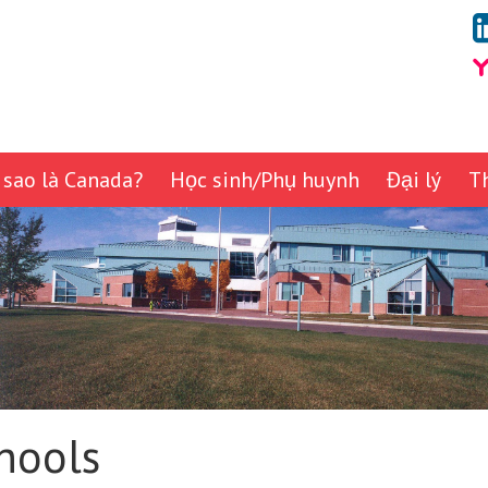
 sao là Canada?
Học sinh/Phụ huynh
Đại lý
T
hools