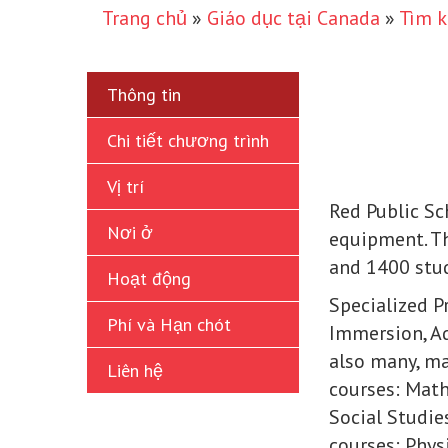
Trang chủ
»
Giáo dục tại Canada
»
Tìm k
Thông tin
Chi tiết chương trình
Vị trí
Red Public Sc
Nơi ở
equipment. Th
and 1400 stud
Hoạt động
Specialized P
Phí và Hạn chót
Immersion, Ad
also many, ma
Liên hệ
courses: Math
Social Studie
courses: Phys