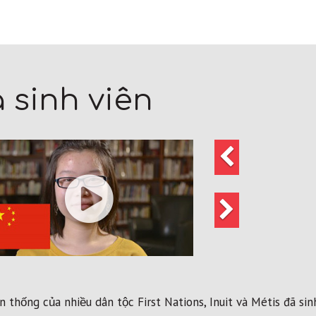
 sinh viên
Trước
đó
Tiếp
theo
 thống của nhiều dân tộc First Nations, Inuit và Métis đã si