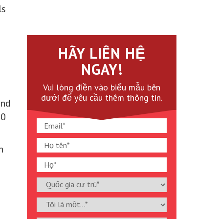
ls
HÃY LIÊN HỆ
NGAY!
Vui lòng điền vào biểu mẫu bên
dưới để yêu cầu thêm thông tin.
and
00
h