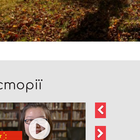
сторії
Попередні
Далі