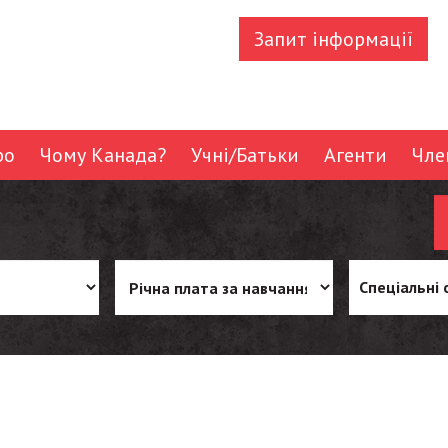
Запит інформації
ро
Чому Канада?
Учні/Батьки
Агенти
Чле
Спеціальні 