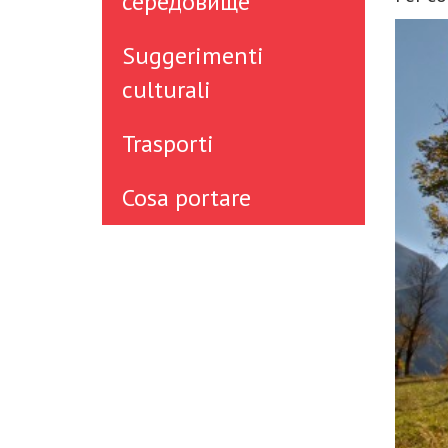
середовище
Suggerimenti
culturali
Trasporti
Cosa portare