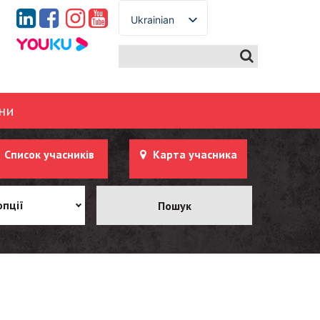
Ukrainian
English
Spanish
French
German
ни
Italian
Portuguese
Список учасників
Карта учасника
Arabic
Russian
опції
Japanese
Korean
Chinese
Thai
Turkish
Vietnamese