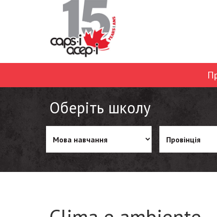
П
Оберіть школу
Clima e ambiente