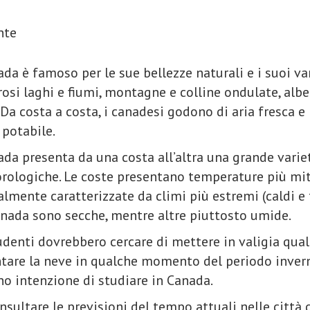
nte
ada è famoso per le sue bellezze naturali e i suoi v
si laghi e fiumi, montagne e colline ondulate, alber
. Da costa a costa, i canadesi godono di aria fresca e 
potabile.
ada presenta da una costa all’altra una grande varie
rologiche. Le coste presentano temperature più miti
lmente caratterizzate da climi più estremi (caldi e
anada sono secche, mentre altre piuttosto umide.
udenti dovrebbero cercare di mettere in valigia qu
ntare la neve in qualche momento del periodo inve
o intenzione di studiare in Canada.
nsultare le previsioni del tempo attuali nelle città 