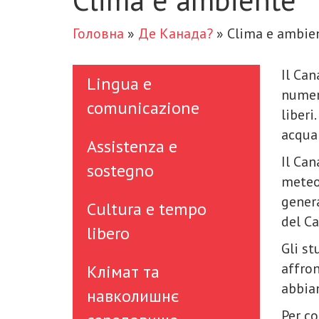
Головна
»
Де Канада?
»
Clima e ambie
Il Can
Lingua e
numero
comunicazione
liberi
acqua 
Assistenza e
Il Can
sostegno
meteo
genera
Cultura e tempo
del C
libero
Gli st
affro
Клімат та
abbian
навколишнє
Per co