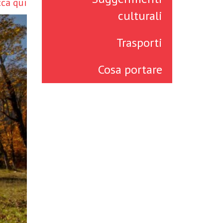
cca qui
culturali
Trasporti
Cosa portare