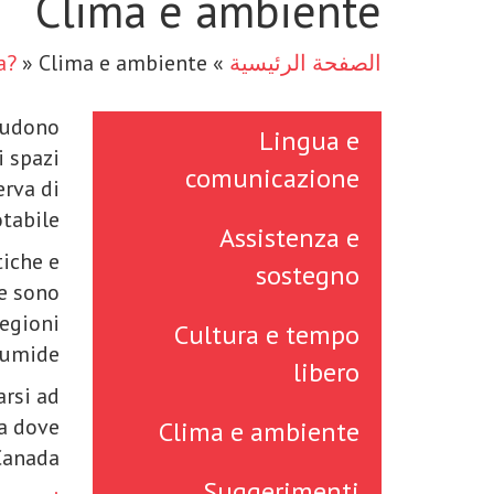
Clima e ambiente
الصفحة الرئيسية
»
Clima e ambiente
»
a?
cludono
Lingua e
i spazi
comunicazione
erva di
tabile.
Assistenza e
tiche e
sostegno
e sono
regioni
Cultura e tempo
 umide.
libero
arsi ad
a dove
Clima e ambiente
Canada.
Suggerimenti