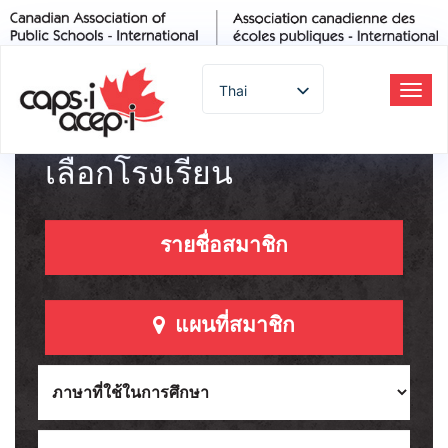
Thai
สลับ
การ
English
ทาง
Spanish
เลือกโรงเรียน
French
German
Italian
รายชื่อสมาชิก
Portuguese
Arabic
แผนที่สมาชิก
Russian
Japanese
Korean
Chinese
Turkish