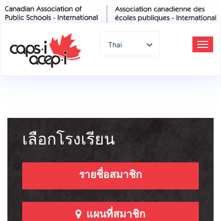
Thai
สลับ
การ
English
ทาง
Spanish
French
German
Italian
Portuguese
เลือกโรงเรียน
Arabic
Russian
รายชื่อสมาชิก
Japanese
Korean
Chinese
แผนที่สมาชิก
Turkish