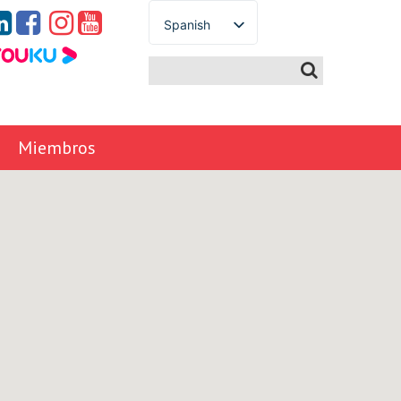
Spanish
English
French
German
Italian
Miembros
Portuguese
Arabic
Russian
Japanese
Korean
Chinese
Thai
Turkish
Ukrainian
Vietnamese