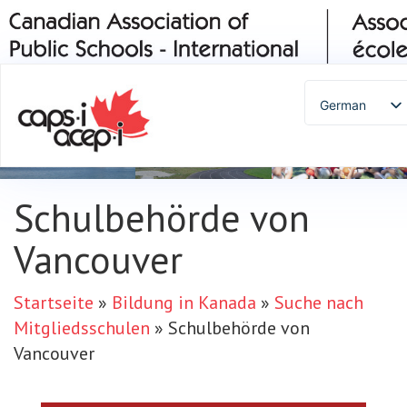
German
English
Spanish
French
Schulbehörde von
Italian
Portuguese
Vancouver
Arabic
Russian
Startseite
»
Bildung in Kanada
»
Suche nach
Japanese
Mitgliedsschulen
»
Schulbehörde von
Korean
Vancouver
Chinese
Thai