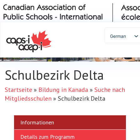
German
English
Spanish
French
Schulbezirk Delta
Italian
Portuguese
Startseite
»
Bildung in Kanada
»
Suche nach
Arabic
Mitgliedsschulen
»
Schulbezirk Delta
Russian
Japanese
Korean
Informationen
Chinese
Details zum Programm
Thai