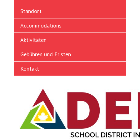
Turkish
Standort
Ukrainian
Vietnamese
Accommodations
Aktivitäten
Gebühren und Fristen
Kontakt