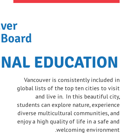
Vancouve
global list
and 
students c
diverse mu
enjoy a hig