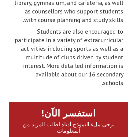
library, gym
as coun
with cou
Stu
participate 
activitie
multitu
interest
ava
!
المزيد من