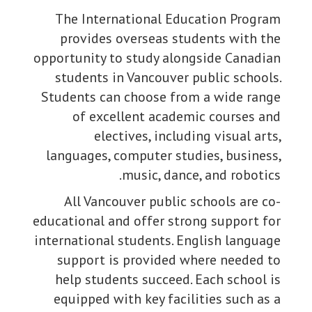
The Int
provide
opportunity
students
Students 
of ex
e
languages
All Va
educational
internation
support
help stu
equipped