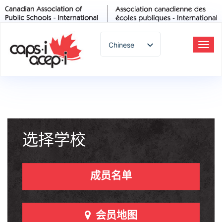
Chinese
切
换
English
导
Spanish
航
French
German
Italian
Portuguese
选择学校
Arabic
Russian
成员名单
Japanese
Korean
Thai
会员地图
Turkish