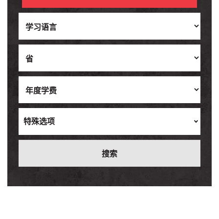
Ukrainian
Vietnamese
特殊选项