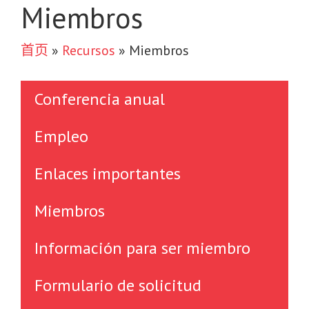
Miembros
首页
»
Recursos
»
Miembros
Conferencia anual
Empleo
Enlaces importantes
Miembros
Información para ser miembro
Formulario de solicitud