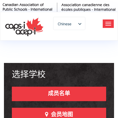
Chinese
切
换
English
导
Spanish
航
French
German
Italian
Portuguese
选择学校
Arabic
Russian
成员名单
Japanese
Korean
Thai
会员地图
Turkish