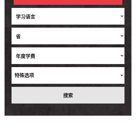
Ukrainian
Vietnamese
特殊选项