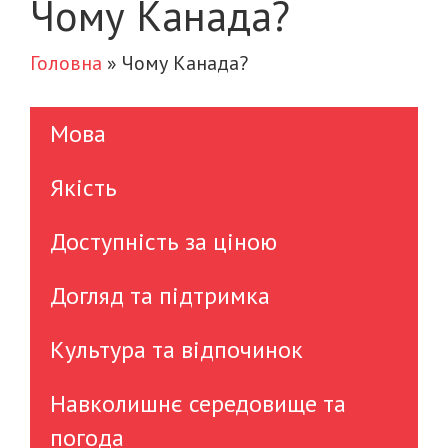
Чому Канада?
Головна
»
Чому Канада?
Мова
Якість
Доступність за ціною
Догляд та підтримка
Культура та відпочинок
Навколишнє середовище та
погода