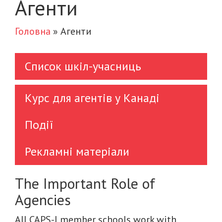
Агенти
Головна
»
Агенти
Список шкіл-учасниць
Курс для агентів у Канаді
Події
Рекламні матеріали
The Important Role of
Agencies
All CAPS-I member schools work with