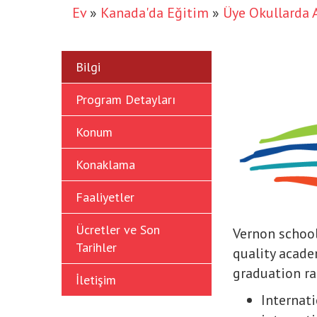
Ev
»
Kanada'da Eğitim
»
Üye Okullarda 
Bilgi
Program Detayları
Konum
Konaklama
Faaliyetler
Ücretler ve Son
Vernon school
Tarihler
quality acade
graduation ra
İletişim
Internati