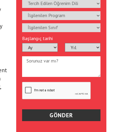
y
y
Başlangıç tarihi
ent
h
,