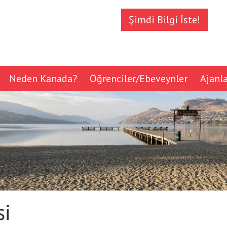
Şimdi Bilgi İste!
Neden Kanada?
Öğrenciler/Ebeveynler
Ajanl
si