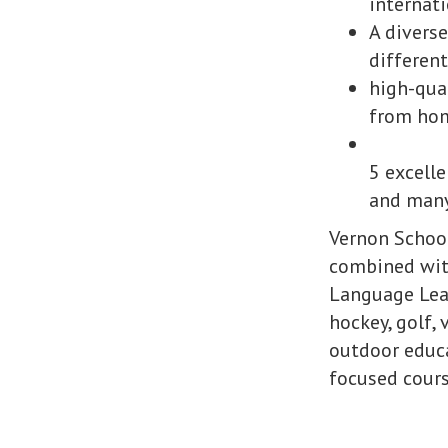
internati
A divers
different
high-qua
from hom
5 excell
and many
Vernon School
combined wit
Language Lear
hockey, golf, 
outdoor educat
focused cours