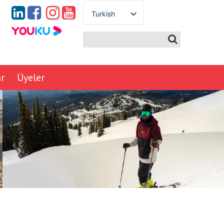
Turkish
English
Spanish
French
German
ar
Üyeler
Italian
Portuguese
Arabic
Russian
Japanese
Korean
Chinese
Thai
Ukrainian
Vietnamese