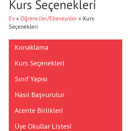
Kurs Seçenekleri
Ev
»
Öğrenciler/Ebeveynler
»
Kurs
Seçenekleri
Konaklama
Kurs Seçenekleri
Sınıf Yapısı
Nasıl Başvurulur
Acente Birlikleri
Üye Okullar Listesi