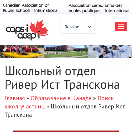
Russian
Tog
navi
English
Spanish
French
German
Школьный отдел
Italian
Ривер Ист Транскона
Portuguese
Arabic
Japanese
Главная
»
Образование в Канаде
»
Поиск
Korean
школ-участниц
»
Школьный отдел Ривер Ист
Chinese
Транскона
Thai
Turkish