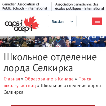
Russian
Tog
navi
English
Spanish
French
German
Школьное отделение
Italian
лорда Селкирка
Portuguese
Arabic
Japanese
Главная
»
Образование в Канаде
»
Поиск
Korean
школ-участниц
»
Школьное отделение лорда
Chinese
Селкирка
Thai
Turkish