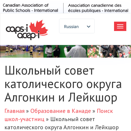
Russian
Tog
navi
English
Spanish
French
German
Школьный совет
Italian
католического округа
Portuguese
Arabic
Алгонкин и Лейкшор
Japanese
Korean
Главная
»
Образование в Канаде
»
Поиск
Chinese
школ-участниц
»
Школьный совет
Thai
католического округа Алгонкин и Лейкшор
Turkish