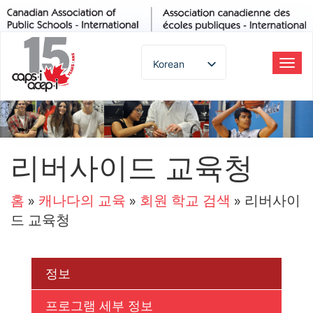
Korean
탐
색
English
토
Spanish
글
French
German
리버사이드 교육청
Italian
Portuguese
홈
»
캐나다의 교육
»
회원 학교 검색
»
리버사이
Arabic
드 교육청
Russian
Japanese
Chinese
정보
Thai
프로그램 세부 정보
Turkish