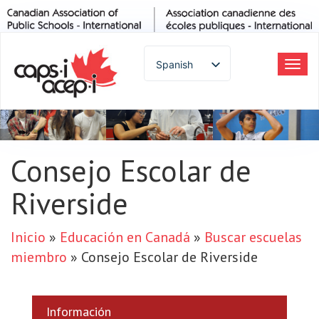
Spanish
Alte
la
English
nav
French
German
Italian
Consejo Escolar de
Portuguese
Riverside
Arabic
Russian
Japanese
Inicio
»
Educación en Canadá
»
Buscar escuelas
Korean
miembro
»
Consejo Escolar de Riverside
Chinese
Thai
Información
Turkish