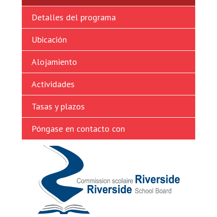
Ukrainian
Detalles del programa
Vietnamese
Ubicación
Alojamiento
Actividades
Tasas y plazos
Póngase en contacto con