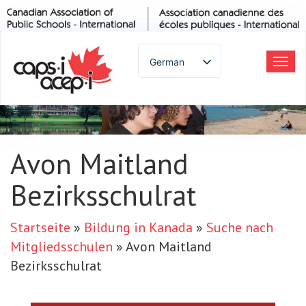
German
Ums
Nav
English
Spanish
French
Italian
Avon Maitland
Portuguese
Bezirksschulrat
Arabic
Russian
Japanese
Startseite
»
Bildung in Kanada
»
Suche nach
Korean
Mitgliedsschulen
»
Avon Maitland
Chinese
Bezirksschulrat
Thai
Turkish