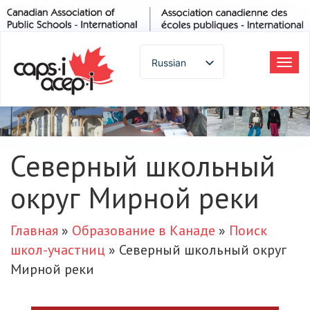
Russian
Tog
navi
English
Spanish
French
German
Северный школьный
Italian
округ Мирной реки
Portuguese
Arabic
Japanese
Главная
»
Образование в Канаде
»
Поиск
Korean
школ-участниц
»
Северный школьный округ
Chinese
Мирной реки
Thai
Turkish