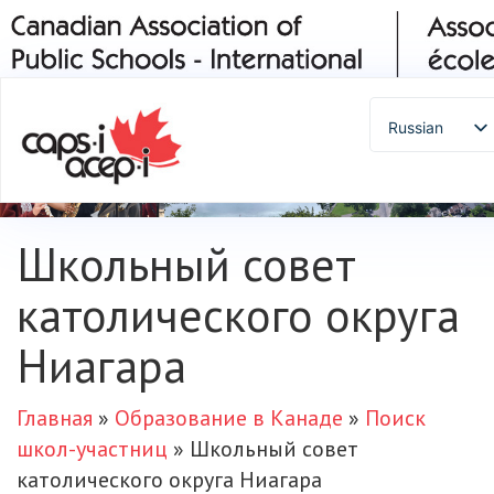
Russian
English
Spanish
French
Школьный совет
German
Italian
католического округа
Portuguese
Ниагара
Arabic
Japanese
Главная
»
Образование в Канаде
»
Поиск
Korean
школ-участниц
»
Школьный совет
Chinese
католического округа Ниагара
Thai