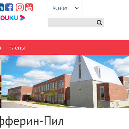
Russian
English
Spanish
French
German
ы
Члены
Italian
Portuguese
Arabic
Japanese
Korean
Chinese
Thai
Turkish
афферин-Пил
Ukrainian
Vietnamese