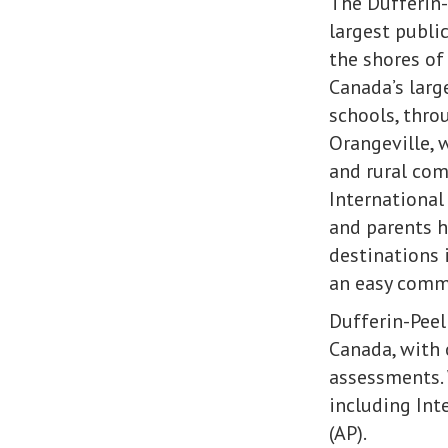
The Dufferin-
largest publi
the shores of
Canada’s larg
schools, thr
Orangeville, 
and rural com
International
and parents h
destinations i
an easy commu
Dufferin-Peel
Canada, with 
assessments. 
including Int
(AP).