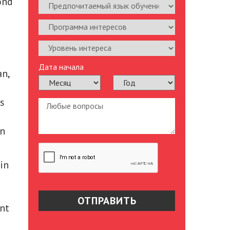
ond
Дата начала
an,
ts
in
in
nt