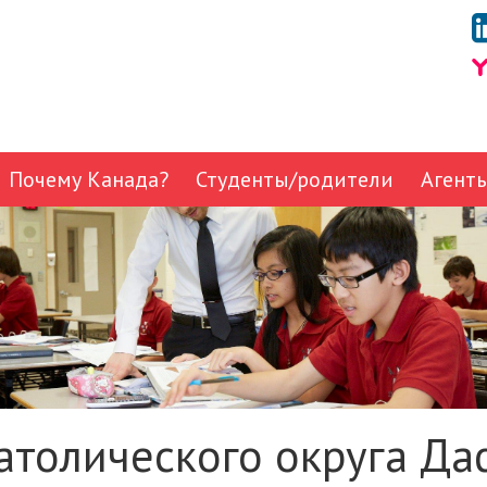
Почему Канада?
Студенты/родители
Агент
атолического округа Д