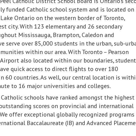
Peel Catholic District School Board is Ontario’s sec
cly funded Catholic school system and is located on
 Lake Ontario on the western border of Toronto,
est city. With 123 elementary and 26 secondary
oughout Mississauga, Brampton, Caledon and
we serve over 85,000 students in the urban, sub-urb
munities within our area. With Toronto – Pearson
 Airport also located within our boundaries, studen
ave quick access to direct flights to over 180
n 60 countries. As well, our central location is with
te to 16 major universities and colleges.
 Catholic schools have ranked amongst the highest 
outstanding scores on provincial and international
We offer exceptional globally recognized programs
ernational Baccalaureate (IB) and Advanced Placeme