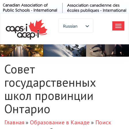
Russian
Tog
navi
English
Spanish
French
German
Совет
Italian
государственных
Portuguese
Arabic
школ провинции
Japanese
Korean
Онтарио
Chinese
Thai
Главная
»
Образование в Канаде
»
Поиск
Turkish