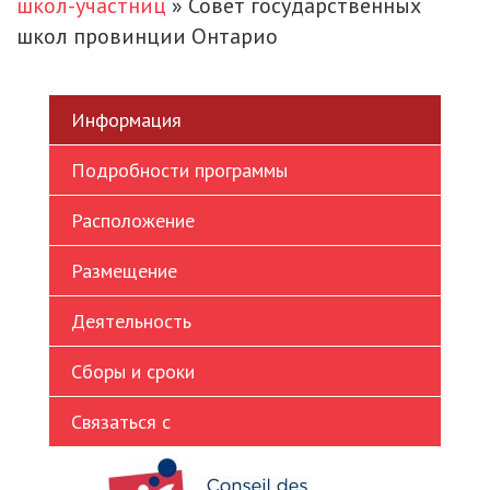
школ-участниц
»
Совет государственных
Ukrainian
школ провинции Онтарио
Vietnamese
Информация
Подробности программы
Расположение
Размещение
Деятельность
Сборы и сроки
Связаться с