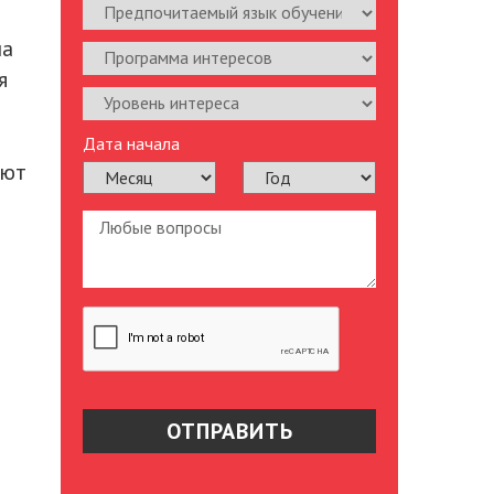
на
я
Дата начала
ают