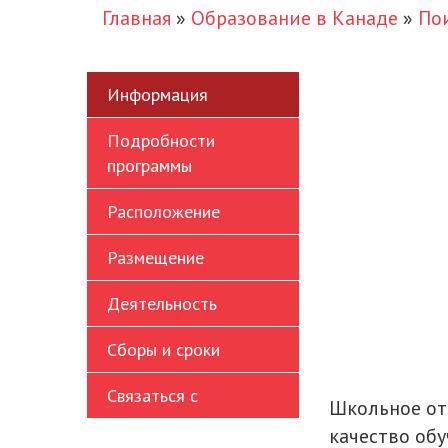
Главная
»
Образование в Канаде
»
По
Информация
Подробности
программы
Расположение
Размещение
Деятельность
Сборы и сроки
Связаться с
Школьное отд
качество обу