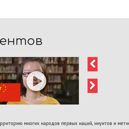
дентов
Предыдущий
Следующий
риторию многих народов первых наций, инуитов и метисо