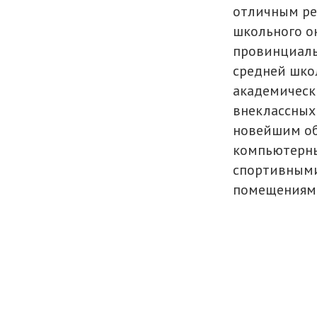
отличным ре
школьного о
провинциаль
средней шко
академическ
внеклассных
новейшим о
компьютерны
спортивными
помещениям