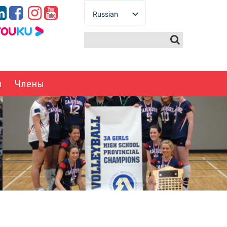
Russian
English
Spanish
French
German
ы
Члены
Italian
Portuguese
Arabic
Japanese
Korean
Chinese
Thai
Turkish
Ukrainian
Vietnamese