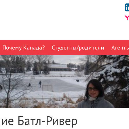
Почему Канада?
Студенты/родители
Агент
ие Батл-Ривер