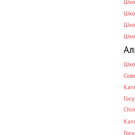
Шко
Шко
Шко
Шко
Ал
Шко
Сов
Кат
Гос
Chin
Кат
Гос