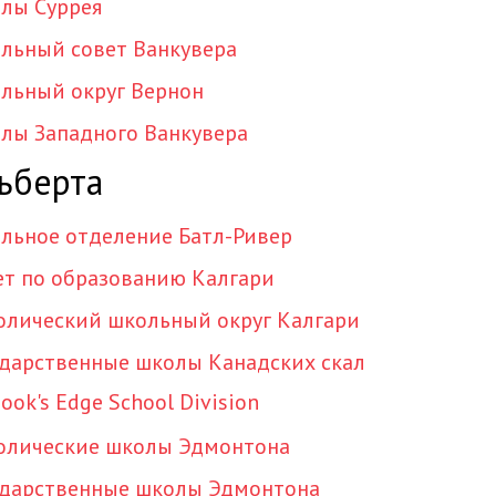
лы Суррея
льный совет Ванкувера
льный округ Вернон
лы Западного Ванкувера
ьберта
льное отделение Батл-Ривер
ет по образованию Калгари
олический школьный округ Калгари
ударственные школы Канадских скал
ook's Edge School Division
олические школы Эдмонтона
ударственные школы Эдмонтона