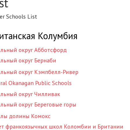
st
r Schools List
итанская Колумбия
льный округ Абботсфорд
льный округ Бернаби
льный округ Кэмпбелл-Ривер
ral Okanagan Public Schools
льный округ Чилливак
льный округ Береговые горы
лы долины Комокс
ет франкоязычных школ Коломбии и Британии