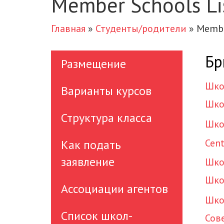
Member Schools Li
Главная
»
Студенты/родители
»
Membe
Бр
Размещение
Шко
Варианты курсов
Шко
Структура класса
Шко
Cent
Как подать
заявление
Шко
Шко
Ассоциации агентов
Шко
Список школ-
Сов