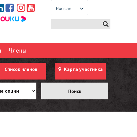
Russian
English
Spanish
French
German
ы
Члены
Italian
Portuguese
Список членов
Карта участника
Arabic
Japanese
Korean
е опции
Chinese
Thai
Turkish
Ukrainian
Vietnamese