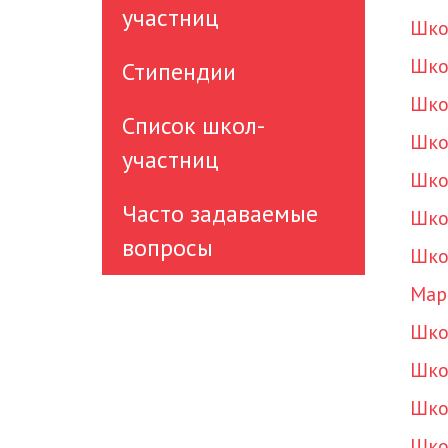
участниц
Шко
Шко
Стипендии
Шко
Список школ-
Шко
участниц
Шко
Часто задаваемые
Шко
вопросы
Шко
Mapl
Шко
Шко
Шко
Шко