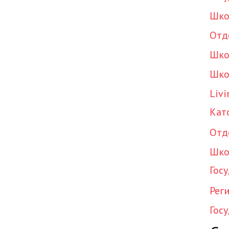
Шко
Отд
Шко
Шко
Livi
Кат
Отд
Шко
Гос
Рег
Гос