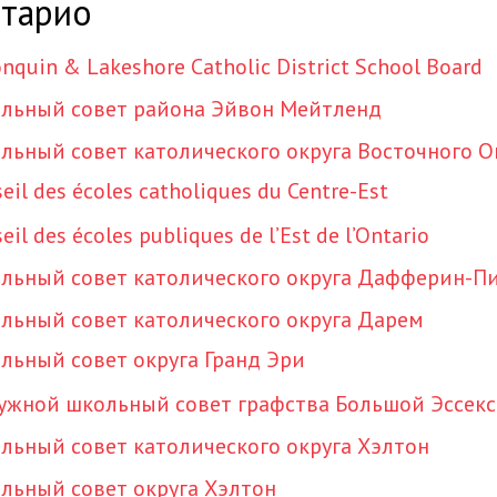
тарио
nquin & Lakeshore Catholic District School Board
льный совет района Эйвон Мейтленд
льный совет католического округа Восточного 
eil des écoles catholiques du Centre-Est
eil des écoles publiques de l’Est de l’Ontario
льный совет католического округа Дафферин-П
льный совет католического округа Дарем
льный совет округа Гранд Эри
ужной школьный совет графства Большой Эссекс
льный совет католического округа Хэлтон
льный совет округа Хэлтон