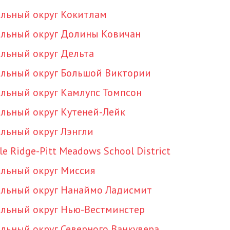
льный округ Кокитлам
льный округ Долины Ковичан
льный округ Дельта
льный округ Большой Виктории
льный округ Камлупс Томпсон
льный округ Кутеней-Лейк
льный округ Лэнгли
e Ridge-Pitt Meadows School District
льный округ Миссия
льный округ Нанаймо Ладисмит
льный округ Нью-Вестминстер
льный округ Северного Ванкувера