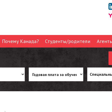
Почему Канада?
Студенты/родители
Агент
Специальны