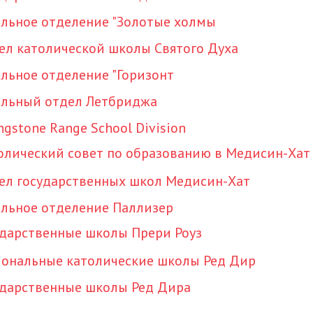
льное отделение "Золотые холмы
ел католической школы Святого Духа
льное отделение "Горизонт
льный отдел Летбриджа
ngstone Range School Division
олический совет по образованию в Медисин-Хат
ел государственных школ Медисин-Хат
льное отделение Паллизер
ударственные школы Прери Роуз
иональные католические школы Ред Дир
ударственные школы Ред Дира