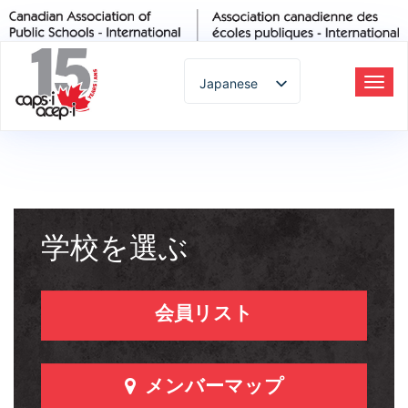
Japanese
ト
グ
English
ル
Spanish
ナ
French
ビ
German
ゲ
Italian
学校を選ぶ
ー
Portuguese
シ
Arabic
ョ
Russian
会員リスト
ン
Korean
Chinese
Thai
メンバーマップ
Turkish