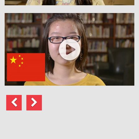
前
次
へ
の
ペ
ー
ジ