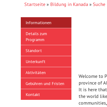
Startseite
»
Bildung in Kanada
»
Suche 
Informationen
Details zum
Programm
Standort
Unterkunft
Aktivitäten
Welcome to Pr
province of Al
Gebühren und Fristen
It is here th
Kontakt
the world lik
communities,