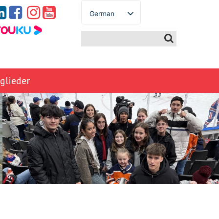
German
English
Spanish
French
Italian
glieder
Portuguese
Arabic
Russian
Japanese
Korean
Chinese
Thai
Turkish
Ukrainian
Vietnamese