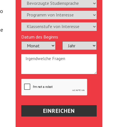
to
he
Datum des Beginns